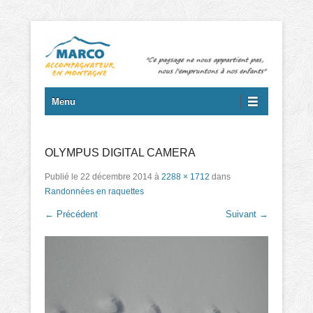
Marc GIORDANO – Accompagnateur en montagne et randonnées
Menu principal
Aller au contenu
Menu
OLYMPUS DIGITAL CAMERA
Publié le
22 décembre 2014
à
2288 × 1712
dans
Randonnées en raquettes
← Précédent
Suivant →