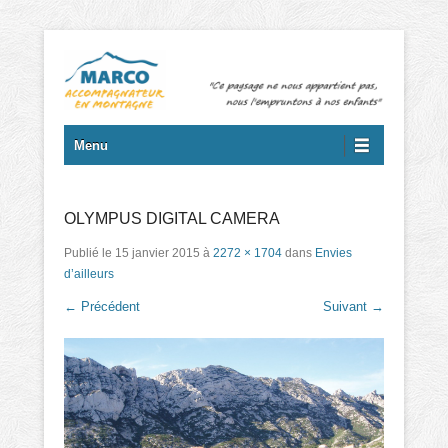
Marc GIORDANO – Accompagnateur en montagne et randonnées
Menu principal
Aller au contenu
Menu
OLYMPUS DIGITAL CAMERA
Publié le
15 janvier 2015
à
2272 × 1704
dans
Envies
d’ailleurs
← Précédent
Suivant →