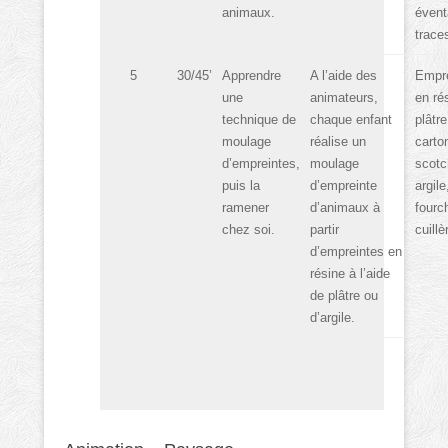
animaux.
évent
trace
5
30/45’
Apprendre
A l’aide des
Empre
une
animateurs,
en ré
technique de
chaque enfant
plâtre
moulage
réalise un
carto
d’empreintes,
moulage
scotc
puis la
d’empreinte
argile
ramener
d’animaux à
fourc
chez soi.
partir
cuillè
d’empreintes en
résine à l’aide
de plâtre ou
d’argile.