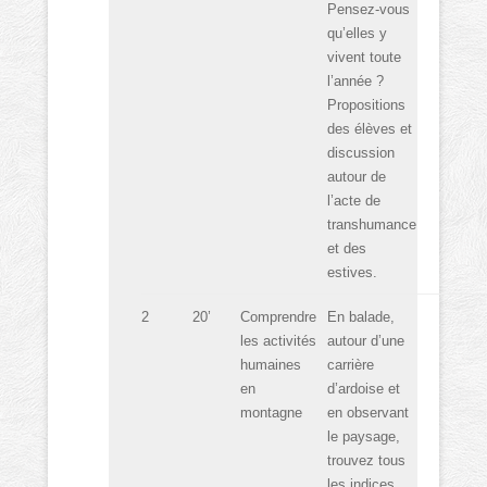
Pensez-vous
qu’elles y
vivent toute
l’année ?
Propositions
des élèves et
discussion
autour de
l’acte de
transhumance
et des
estives.
2
20’
Comprendre
En balade,
les activités
autour d’une
humaines
carrière
en
d’ardoise et
montagne
en observant
le paysage,
trouvez tous
les indices