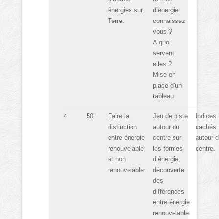
énergies sur
d’énergie
Terre.
connaissez
vous ?
A quoi
servent
elles ?
Mise en
place d’un
tableau
4
50’
Faire la
Jeu de piste
Indices
distinction
autour du
cachés
entre énergie
centre sur
autour d
renouvelable
les formes
centre.
et non
d’énergie,
renouvelable.
découverte
des
différences
entre énergie
renouvelable