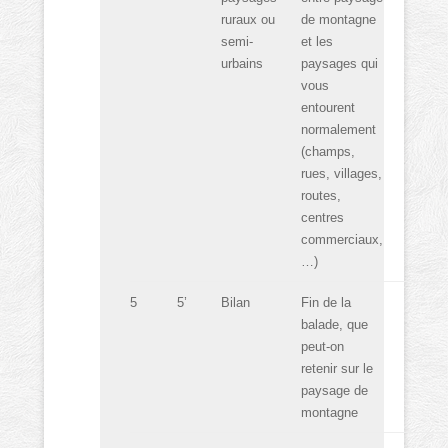
ruraux ou
de montagne
semi-
et les
urbains
paysages qui
vous
entourent
normalement
(champs,
rues, villages,
routes,
centres
commerciaux,
…)
5
5’
Bilan
Fin de la
balade, que
peut-on
retenir sur le
paysage de
montagne