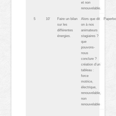
et non
renouvelable.
5
10’
Faire un bilan
Alors que dit
Paperbo
sur les
on à nos
différentes
animateurs
énergies.
stagiaires ?
que
pouvons-
nous
conclure ?
création d’un
tableau :
force
motrice,
électrique,
renouvelable,
non
renouvelable