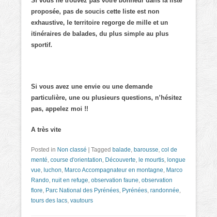
Si vous ne trouvez pas votre bonheur dans la liste
proposée, pas de soucis cette liste est non
exhaustive, le territoire regorge de mille et un
itinéraires de balades, du plus simple au plus
sportif.
Si vous avez une envie ou une demande
particulière, une ou plusieurs questions, n’hésitez
pas, appelez moi !!
A très vite
Posted in
Non classé
|
Tagged
balade
,
barousse
,
col de
menté
,
course d'orientation
,
Découverte
,
le mourtis
,
longue
vue
,
luchon
,
Marco Accompagnateur en montagne
,
Marco
Rando
,
nuit en refuge
,
observation faune
,
observation
flore
,
Parc National des Pyrénées
,
Pyrénées
,
randonnée
,
tours des lacs
,
vautours