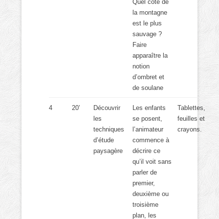
Quel côté de
la montagne
est le plus
sauvage ?
Faire
apparaître la
notion
d’ombret et
de soulane
4
20’
Découvrir
Les enfants
Tablettes,
les
se posent,
feuilles et
techniques
l’animateur
crayons.
d’étude
commence à
paysagère
décrire ce
qu’il voit sans
parler de
premier,
deuxième ou
troisième
plan, les