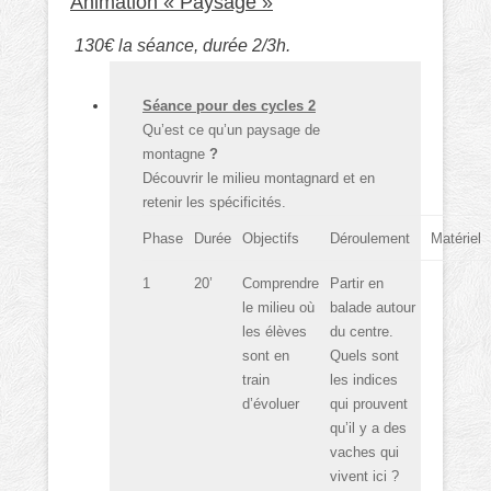
Animation « Paysage »
130€ la séance, durée 2/3h.
Séance pour des cycles 2
Qu’est ce qu’un paysage de
montagne
?
Découvrir le milieu montagnard et en
retenir les spécificités.
Phase
Durée
Objectifs
Déroulement
Matériel
1
20’
Comprendre
Partir en
le milieu où
balade autour
les élèves
du centre.
sont en
Quels sont
train
les indices
d’évoluer
qui prouvent
qu’il y a des
vaches qui
vivent ici ?