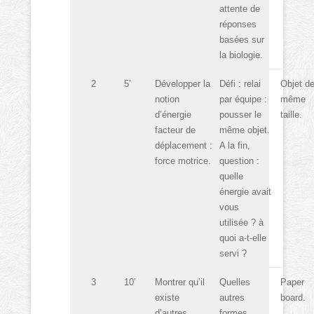
attente de
réponses
basées sur
la biologie.
2
5’
Développer la
Défi : relai
Objet d
notion
par équipe :
même
d’énergie
pousser le
taille.
facteur de
même objet.
déplacement :
A la fin,
force motrice.
question :
quelle
énergie avait
vous
utilisée ? à
quoi a-t-elle
servi ?
3
10’
Montrer qu’il
Quelles
Paper
existe
autres
board.
d’autres
formes