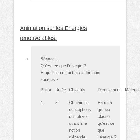
Animation sur les Energies
renouvelables.
Séance 1
Qu’est ce que l’énergie
?
Et quelles en sont les différentes
sources ?
Phase
Durée
Objectifs
Déroulement
Matériel
1
5’
Obtenir les
En demi
–
conceptions
groupe
des élèves
classe,
quant à la
qu’est ce
notion
que
d’énergie.
l’énergie ?