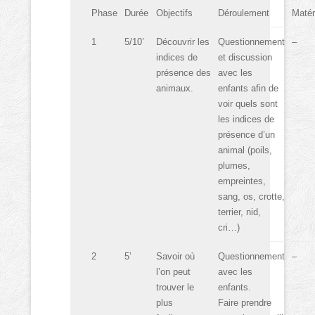
Phase
Durée
Objectifs
Déroulement
Matér
1
5/10’
Découvrir les
Questionnement
–
indices de
et discussion
présence des
avec les
animaux.
enfants afin de
voir quels sont
les indices de
présence d’un
animal (poils,
plumes,
empreintes,
sang, os, crotte,
terrier, nid,
cri…)
2
5’
Savoir où
Questionnement
–
l’on peut
avec les
trouver le
enfants.
plus
Faire prendre