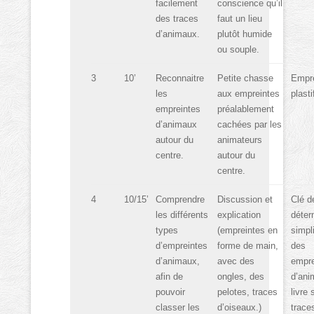
facilement
conscience qu’il
des traces
faut un lieu
d’animaux.
plutôt humide
ou souple.
3
10’
Reconnaitre
Petite chasse
Empre
les
aux empreintes
plasti
empreintes
préalablement
d’animaux
cachées par les
autour du
animateurs
centre.
autour du
centre.
4
10/15’
Comprendre
Discussion et
Clé d
les différents
explication
déter
types
(empreintes en
simpli
d’empreintes
forme de main,
des
d’animaux,
avec des
empre
afin de
ongles, des
d’ani
pouvoir
pelotes, traces
livre 
classer les
d’oiseaux.)
trace