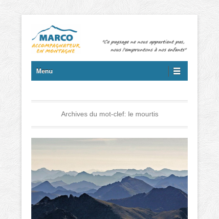
Marc GIORDANO – Accompagnateur en montagne et randonnées
Menu principal
Aller au contenu
Menu
Archives du mot-clef:
le mourtis