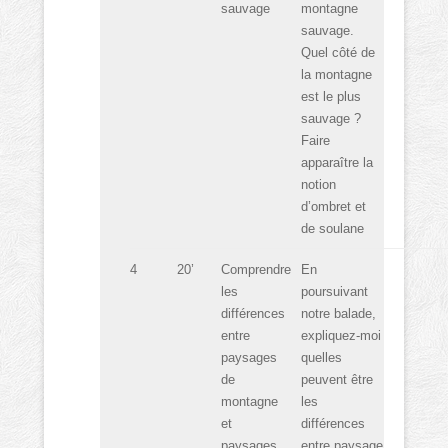
sauvage
montagne
sauvage.
Quel côté de
la montagne
est le plus
sauvage ?
Faire
apparaître la
notion
d’ombret et
de soulane
4
20’
Comprendre
En
les
poursuivant
différences
notre balade,
entre
expliquez-moi
paysages
quelles
de
peuvent être
montagne
les
et
différences
paysages
entre paysage